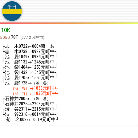
平日
10K
78F
5050
07:12 和光市
┌志 木
←
菊 名
0722
0604
└志 木
→
元町中┐
0738
0929
┌池 袋
←
元町中┘
1049
0934
└池 袋
→
元町中┐
1132
1245
┌池 袋
←
元町中┘
1404
1250
└池 袋
→
元町中┐
1432
1545
┌池 袋
←
元町中┘
1705
1550
└池 袋
→
1728
（渋 谷）
→
元町中┐
（渋 谷）
1833
←
元町中┘
（渋 谷）
1835
┌石神井
←
2005
（渋 谷）
└石神井
→
元町中┐
2025
2208
┌渋 谷
←
元町中┘
2311
2215
└渋 谷
→
元町中┐
2316
0014
菊 名
←
元町中┘
0039
0019