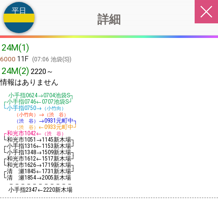
平日
詳細
24M(1)
11F
6000
07:06 池袋(S)
24M(2)
2220～
情報はありません
小手指
→
池袋S┐
0624
0704
┌小手指
←
池袋S┘
0746
0707
└小手指
→
0750
（小竹向）
→
（小竹向）
（渋 谷）
→
元町中┐
（渋 谷）
0931
←
元町中┘
（渋 谷）
0933
┌和光市
←
1042
（渋 谷）
└和光市
→
新木場┐
1051
1145
┌小手指
←
新木場┘
1316
1153
└小手指
→
新木場┐
1348
1509
┌和光市
←
新木場┘
1612
1517
└和光市
→
新木場┐
1626
1719
┌清 瀬
←
新木場┘
1845
1731
└清 瀬
→
新木場
1854
2005
－－－－－－－－－－－
小手指
←
新木場
2347
2220