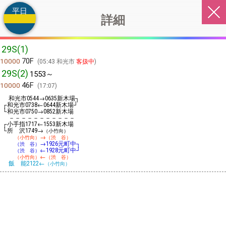
平日
詳細
29S(1)
70F
10000
05:43 和光市
客扱中
29S(2)
1553～
46F
10000
17:07
和光市
→
新木場┐
0544
0635
┌和光市
←
新木場┘
0738
0644
└和光市
→
新木場
0750
0852
－－－－－－－－－－－
┌小手指
←
新木場
1717
1553
└所 沢
→
1749
（小竹向）
→
（小竹向）
（渋 谷）
→
元町中┐
（渋 谷）
1926
←
元町中┘
（渋 谷）
1928
←
（小竹向）
（渋 谷）
飯 能
←
2122
（小竹向）