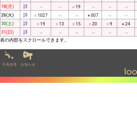
18(月)
詳
19
○
─
─
─
─
─
26(火)
詳
1027
007
○
●
─
─
─
─
30(土)
詳
19
13
15
20
9
24
○
○
○
○
○
●
31(日)
詳
─
─
─
─
─
─
表の内部をスクロールできます。
不具合等
お知らせ
lo