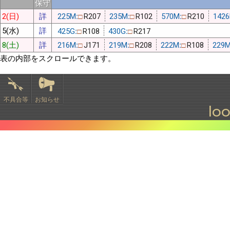
保守
2(日)
詳
225M:
R207
235M:
R102
570M:
R210
1426
□
□
□
5(水)
詳
425G:
R108
430G:
R217
□
□
8(土)
詳
216M:
J171
219M:
R208
222M:
R108
229M
□
□
□
表の内部をスクロールできます。
不具合等
お知らせ
lo