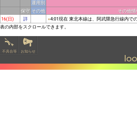
運用別
保守
その他
その他情
16(日)
詳
4:01現在 東北本線は、阿武隈急行線内
表の内部をスクロールできます。
不具合等
お知らせ
lo