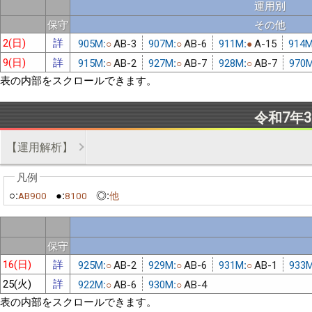
運用別
保守
その他
2(日)
詳
905M:
AB-3
907M:
AB-6
911M:
A-15
914M
○
○
●
9(日)
詳
915M:
AB-2
927M:
AB-7
928M:
AB-7
970M
○
○
○
表の内部をスクロールできます。
令和7年
【運用解析】
○:
●:
◎:
AB900
8100
他
保守
16(日)
詳
925M:
AB-2
929M:
AB-6
931M:
AB-1
933M
○
○
○
25(火)
詳
922M:
AB-6
930M:
AB-4
○
○
表の内部をスクロールできます。