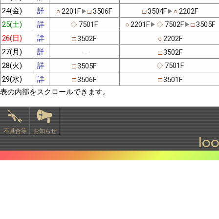
24(金)
詳
2201F
3506F
3504F
2202F
○
□
□
○
25(土)
詳
7501F
2201F
7502F
3505F
◇
○
◇
□
26(日)
詳
3502F
2202F
□
○
27(月)
詳
3502F
□
─
28(火)
詳
7501F
3505F
◇
□
29(水)
詳
3506F
3501F
□
□
表の内部をスクロールできます。
不具合等
お知らせ
lo