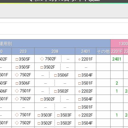
運用別
1300
10
203
208
2401
その他
2201F
2
7502F
502F
3505F
2201F
2401
◇
□
─
○
3505F
3502F
□
□
─
─
─
501F
7502F
3506F
3504F
◇
□
□
─
505F
3506F
3501F
2
□
□
─
─
7501F
506F
3502F
2202F
1
2
◇
□
○
─
501F
7502F
3502F
3504F
◇
□
□
─
3501F
□
─
─
─
─
7501F
3503F
3503F
2202F
1
2
◇
□
□
○
─
501F
7502F
3502F
3502F
3504F
◇
□
□
□