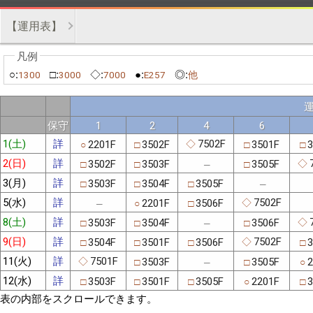
【運用表】
○:
□:
◇:
●:
◎:
1300
3000
7000
E257
他
保守
1
2
4
6
1(土)
詳
7502F
2201F
3502F
3501F
3
◇
○
□
□
□
2(日)
詳
3502F
3503F
3505F
◇
□
□
□
─
3(月)
詳
3503F
3504F
3505F
□
□
□
─
5(水)
詳
7502F
2201F
3506F
◇
○
□
─
8(土)
詳
3503F
3504F
3506F
◇
□
□
□
─
9(日)
詳
7502F
3504F
3501F
3506F
3
◇
□
□
□
□
11(火)
詳
7501F
3503F
3505F
2
◇
□
□
○
─
12(水)
詳
3503F
3501F
3505F
2201F
3
□
□
□
○
□
表の内部をスクロールできます。