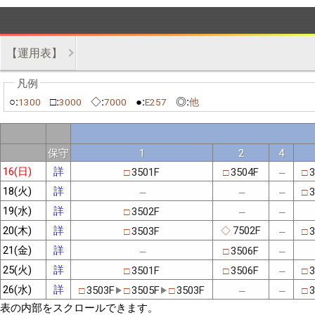
【運用表】
○:
□:
◇:
●:
◎:
1300
3000
7000
E257
他
保守
1
2
4
16(日)
詳
3501F
3504F
3
□
□
□
─
18(火)
詳
3
□
─
─
─
19(水)
詳
3502F
□
─
─
20(木)
詳
7502F
3503F
3
◇
□
□
─
21(金)
詳
3506F
□
─
─
25(火)
詳
3501F
3506F
3
□
□
□
─
26(水)
詳
3503F
3505F
3503F
3
□
□
□
□
─
─
表の内部をスクロールできます。