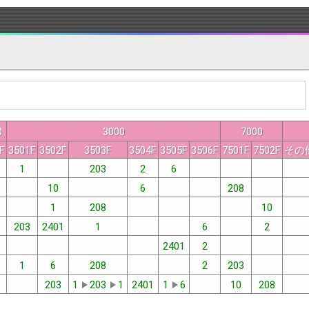
0
3000
7000
F
3501F
3502F
3503F
3504F
3505F
3506F
7501F
7502F
その
1
203
2
6
10
6
208
1
208
10
203
2401
1
6
2
2401
2
1
6
208
2
203
203
1
203
1
2401
1
6
10
208