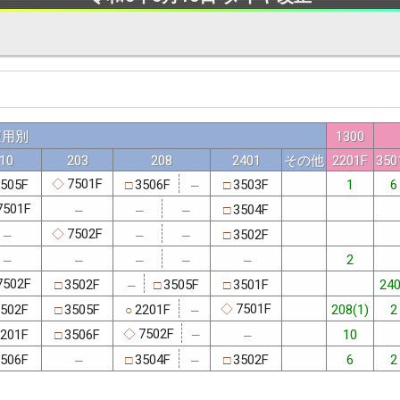
運用別
1300
10
203
208
2401
その他
2201F
350
7501F
505F
3506F
3503F
1
6
◇
□
□
─
7501F
3504F
□
─
─
─
7502F
3502F
◇
□
─
─
─
2
─
─
─
─
─
7502F
3502F
3505F
3501F
24
□
□
□
─
7501F
502F
3505F
2201F
208(1)
2
◇
□
○
─
7502F
201F
3506F
10
◇
□
─
─
506F
3504F
3502F
6
2
□
□
─
─