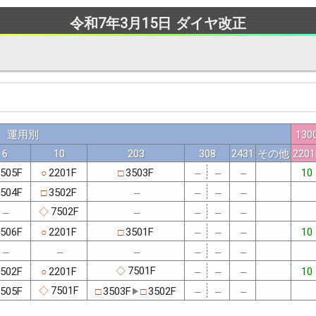
令和7年3月15日 ダイヤ改正
運用別
130
6
10
203
308
2431
その他
2201
505F
2201F
3503F
10
○
□
─
─
─
504F
3502F
□
─
─
─
─
7502F
◇
─
─
─
─
─
506F
2201F
3501F
10
○
□
─
─
─
─
─
─
─
─
─
7501F
502F
2201F
10
◇
○
─
─
─
7501F
505F
3503F
3502F
◇
□
□
─
─
─