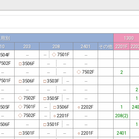
運用別
1300
10
203
208
2401
その他
2201F
220
7501F
504F
◇
─
─
─
7502F
3506F
□
─
─
─
7502F
2
◇
─
─
─
─
7501F
3506F
3503F
□
□
─
─
2
─
─
─
─
─
7502F
3505F
1
◇
□
─
─
─
7501F
505F
3506F
2202F
1
24
◇
□
○
─
7502F
2201F
208(2)
◇
○
─
─
─
506F
3501F
1
□
─
─
─
3501F
2201F
2401
□
○
─
─
─