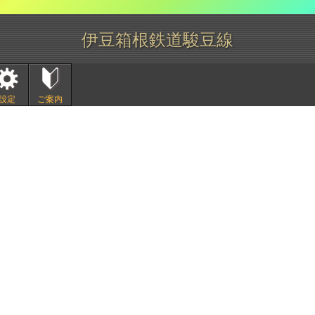
伊豆箱根鉄道駿豆線
設定
ご案内