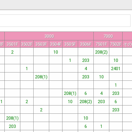
3000
7000
2F
3501F
3502F
3503F
3504F
3505F
3506F
7501F
7502F
その
2
10
208(2)
1
203
10
1
4
2401
208(1)
203
10
1
208(1)
6
4
203
01
2
10
208(2)
203
6
2
203
208(1)
10
203
6
1