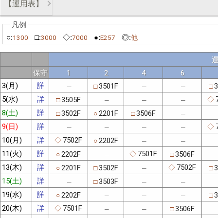
【運用表】
○:
□:
◇:
●:
◎:
1300
3000
7000
E257
他
保守
1
2
4
6
3(月)
詳
3501F
3
□
□
─
─
─
5(水)
詳
3505F
◇
□
─
─
─
8(土)
詳
3502F
2201F
3506F
□
○
□
─
9(日)
詳
◇
─
─
─
─
10(月)
詳
7502F
2202F
◇
○
─
─
11(火)
詳
7501F
2202F
3506F
◇
○
□
─
13(木)
詳
7502F
2201F
3502F
3
◇
○
□
□
─
15(土)
詳
3503F
□
─
─
─
19(水)
詳
2202F
3
○
□
─
─
─
20(木)
詳
7501F
3506F
◇
□
─
─