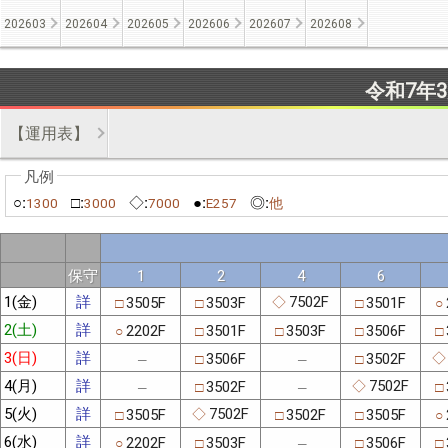
202603
202604
202605
202606
202607
202608
令和7年
【運用表】
○:
□:
◇:
●:
◎:
1300
3000
7000
E257
他
保守
1
2
4
6
1(金)
詳
7502F
3505F
3503F
3501F
◇
□
□
□
○
2(土)
詳
2202F
3501F
3503F
3506F
○
□
□
□
□
3(日)
詳
3506F
3502F
◇
□
□
─
─
4(月)
詳
7502F
3502F
◇
□
□
─
─
5(火)
詳
7502F
3505F
3502F
3505F
◇
□
□
□
○
6(水)
詳
2202F
3503F
3506F
○
□
□
□
─