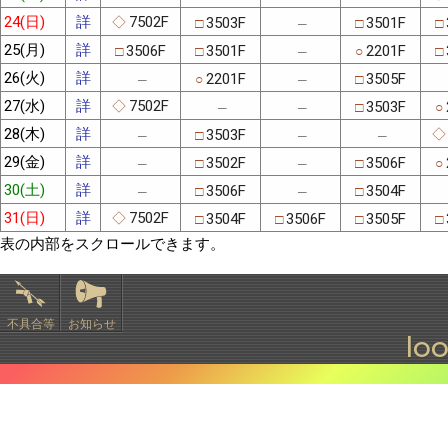
24(日)
詳
7502F
3503F
3501F
◇
□
□
□
─
25(月)
詳
3506F
3501F
2201F
□
□
○
□
─
26(火)
詳
2201F
3505F
○
□
─
─
27(水)
詳
7502F
3503F
◇
□
○
─
─
28(木)
詳
3503F
◇
□
─
─
─
29(金)
詳
3502F
3506F
□
□
○
─
─
30(土)
詳
3506F
3504F
□
□
─
─
31(日)
詳
7502F
3504F
3506F
3505F
◇
□
□
□
□
表の内部をスクロールできます。
不具合等
お知らせ
lo